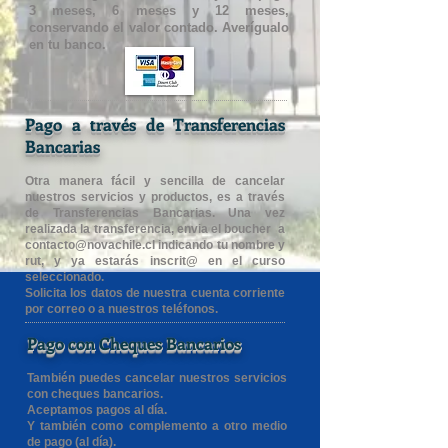
3 meses, 6 meses y 12 meses,
conservando el valor contado. Averígualo
en tu banco.
Pago a través de Transferencias
Bancarias
Otra manera fácil y sencilla de cancelar
nuestros servicios y productos, es a través
de Transferencias Bancarias. Una vez
realizada la transferencia, envia el boucher a
contacto@novachile.cl
indicando tu nombre y
rut, y ya estarás inscrit@ en el curso
seleccionado.
Solicita los datos de nuestra cuenta corriente
por correo o a nuestros teléfonos.
Pago con Cheques Bancarios
También puedes cancelar nuestros servicios
con cheques bancarios.
Aceptamos pagos al día.
Y también como complemento a otro medio
de pago (al día).