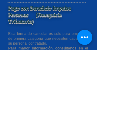
Pago con Beneficio Impulsa
Personas (Franquicia
Tributaria)
Esta forma de cancelar es sólo para empresas
de primera categoria que necesiten capacitar a
su personal contratado.
Para mayor información, consúltanos en el
siguiente link...
Paga con Web Pay
Desde la comodidad de tu hogar u oficina,
podrás cancelar tu servicio Clase B con
Redcompra o tarjetas bancarias....
Haz click sobre la imagen y serás
redireccionado a la página oficial de
transbank.
Verifica información de pago al
41 2287488
o al whatsapp
+56 9 66372529
.