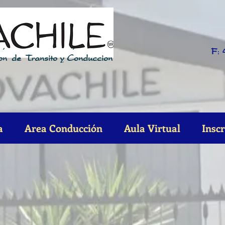
´
´
F: 
on
de
Transito y Conduccion
a
Area Conducción
Aula Virtual
Insc