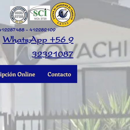
412287488 - 412282109
WhatsApp +56 9
32321087
ripción Online
Contacto